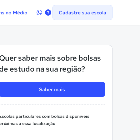
Contate-
nsino Médio
Cadastre sua escola
nos
no
WhatsApp
Quer saber mais sobre bolsas
de estudo na sua região?
Saber mais
Escolas particulares com bolsas disponíveis
próximas a essa localização