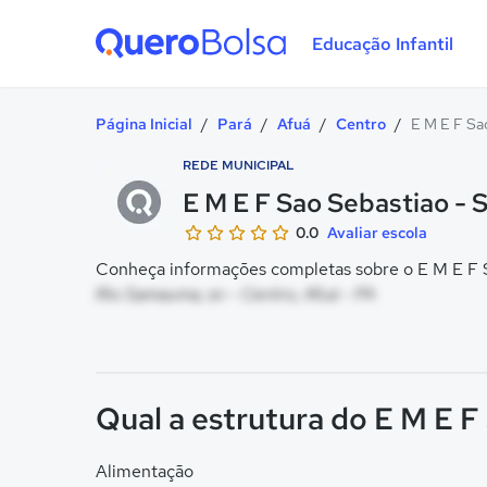
Educação Infantil
Quero Bolsa
Página Inicial
/
Pará
/
Afuá
/
Centro
/
E M E F Sa
REDE MUNICIPAL
E M E F Sao Sebastiao -
0.0
Avaliar escola
Conheça informações completas sobre o E M E F S
Rio Samauma, sn - Centro, Afuá - PA
Qual a estrutura do E M E 
Alimentação