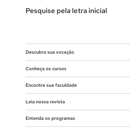
Pesquise pela letra inicial
Descubra sua vocação
Conheça os cursos
Teste vocacional
Encontre sua faculdade
Lista de profissões
Lista de cursos
Salários na sua região
Leia nossa revista
Cursos de graduação
Lista de faculdades
Cursos de pós-graduação
Entenda os programas
Faculdades na sua cidade
Vestibular e Enem
Cursos livres