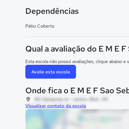
Dependências
Pátio Coberto
Qual a avaliação do E M E 
Esta escola não possui avaliações, clique abaixo e s
Avalie esta escola
Onde fica o E M E F Sao S
Rio Samauma, sn - centro, Afuá - PA
Visualizar contato da escola