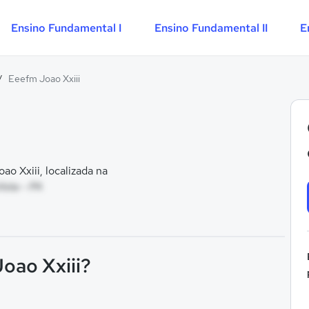
Ensino Fundamental I
Ensino Fundamental II
E
/
Eeefm Joao Xxiii
 Xxiii, localizada na
ista - PA
oao Xxiii?