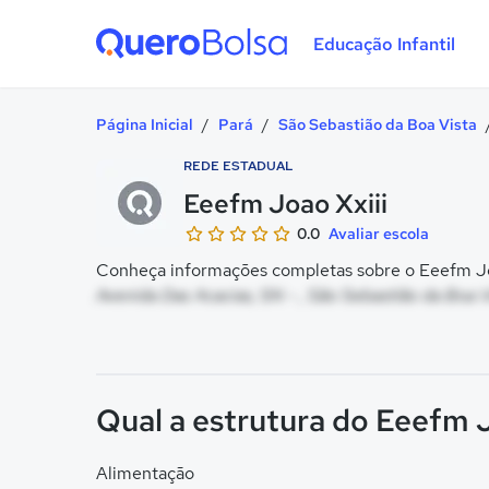
Educação Infantil
Quero Bolsa
Página Inicial
/
Pará
/
São Sebastião da Boa Vista
REDE ESTADUAL
Eeefm Joao Xxiii
0.0
Avaliar escola
Conheça informações completas sobre o Eeefm Joao
Avenida Das Acacias, SN - , São Sebastião da Boa V
Qual a estrutura do Eeefm J
Alimentação