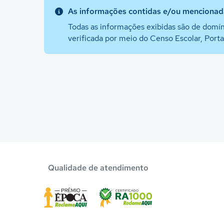
As informações contidas e/ou mencionada
Todas as informações exibidas são de domín
verificada por meio do Censo Escolar, Port
Qualidade de atendimento