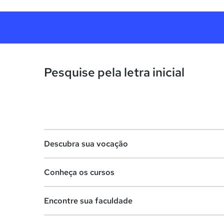
Pesquise pela letra inicial
Descubra sua vocação
Conheça os cursos
Teste vocacional
Encontre sua faculdade
Lista de profissões
Lista de cursos
Salários na sua região