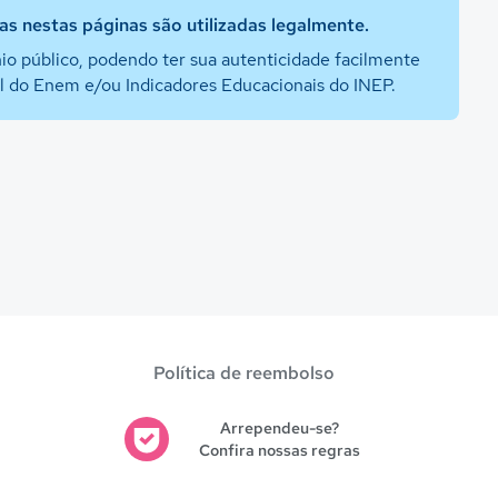
s nestas páginas são utilizadas legalmente.
io público, podendo ter sua autenticidade facilmente
al do Enem e/ou Indicadores Educacionais do INEP.
Política de reembolso
Arrependeu-se?
Confira nossas regras