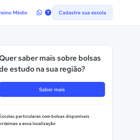
Contate-
nsino Médio
Cadastre sua escola
nos
no
WhatsApp
Quer saber mais sobre bolsas
de estudo na sua região?
Saber mais
Escolas particulares com bolsas disponíveis
próximas a essa localização