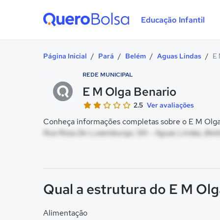
Educação Infantil
Quero Bolsa
Página Inicial
/
Pará
/
Belém
/
Aguas Lindas
/
E 
REDE MUNICIPAL
E M Olga Benario
2.5
Ver avaliações
Conheça informações completas sobre o E M Olga 
Rua Rosa De Luxemburgo, SN - Aguas Lindas, Bel
Qual a estrutura do E M Ol
Alimentação