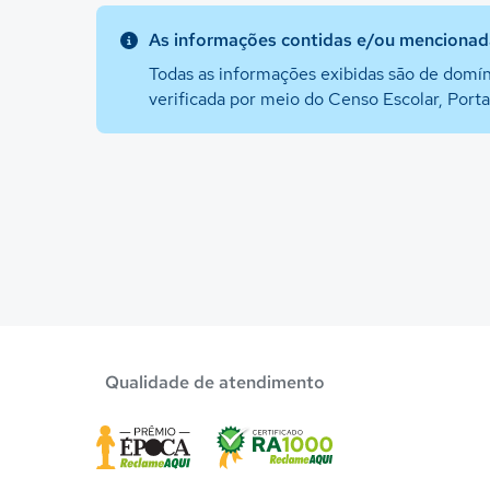
As informações contidas e/ou mencionada
Todas as informações exibidas são de domín
verificada por meio do Censo Escolar, Port
Qualidade de atendimento