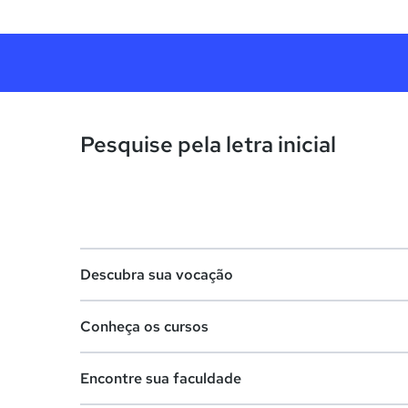
Pesquise pela letra inicial
Descubra sua vocação
Conheça os cursos
Teste vocacional
Encontre sua faculdade
Lista de profissões
Lista de cursos