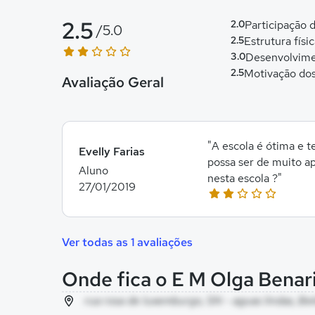
2.5
2.0
Participação
/5.0
2.5
Estrutura físi
3.0
Desenvolvime
2.5
Motivação dos
Avaliação Geral
"A escola é ótima e 
Evelly Farias
possa ser de muito a
Aluno
nesta escola ?"
27/01/2019
Ver todas as 1 avaliações
Onde fica o E M Olga Benar
rua rosa de luxemburgo, SN - aguas lindas, Be