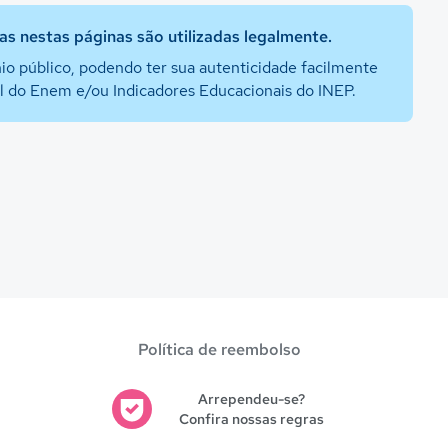
s nestas páginas são utilizadas legalmente.
io público, podendo ter sua autenticidade facilmente
al do Enem e/ou Indicadores Educacionais do INEP.
Política de reembolso
Arrependeu-se?
Confira nossas regras