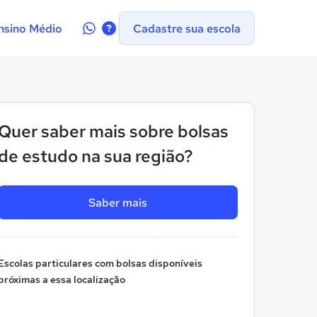
Contate-
nsino Médio
Cadastre sua escola
nos
no
WhatsApp
Quer saber mais sobre bolsas
de estudo na sua região?
Saber mais
Escolas particulares com bolsas disponíveis
próximas a essa localização