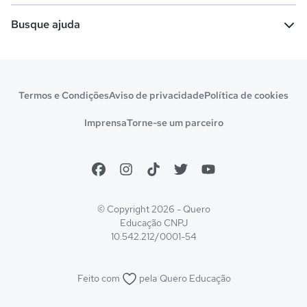
Vestibular e Enem
Dicas e curiosidades
Escolas
Cursos gratuitos
Busque ajuda
Profissões
Pós-graduação
Notas de corte
Enem
Idiomas
Cursos técnicos
Manual do Enem
Sisu
Sobre o Quero Bolsa
Primeiros passos
Termos e Condições
Aviso de privacidade
Política de cookies
Escolas
Prouni
Fies
Reembolso e cancelamento
Financeiro e regras
Imprensa
Torne-se um parceiro
Pronatec
Sisutec
Atendimento e suporte
Matrícula e validação
Encceja
Vs Mais Estudo/Neora
Educa Brasil
© Copyright 2026 - Quero
Educação
CNPJ
10.542.212/0001-54
Feito com
pela
Quero Educação