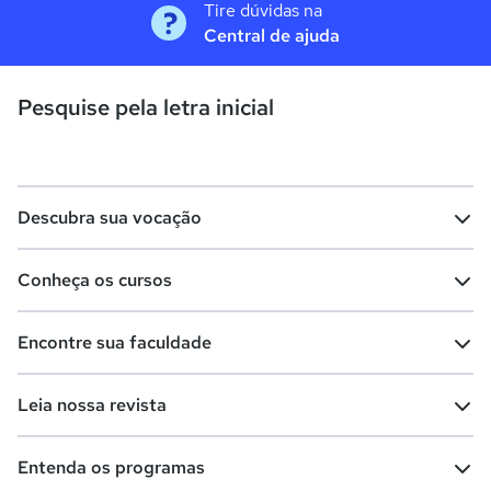
Tire dúvidas na
Central de ajuda
Pesquise pela letra inicial
Descubra sua vocação
Conheça os cursos
Teste vocacional
Lista de profissões
Encontre sua faculdade
Salários na sua região
Lista de cursos
Cursos de graduação
Leia nossa revista
Cursos de pós-graduação
Cursos livres
Lista de faculdades
Faculdades na sua cidade
Entenda os programas
Cursos técnicos
Cursos a distância (EaD)
Comunidade Quero