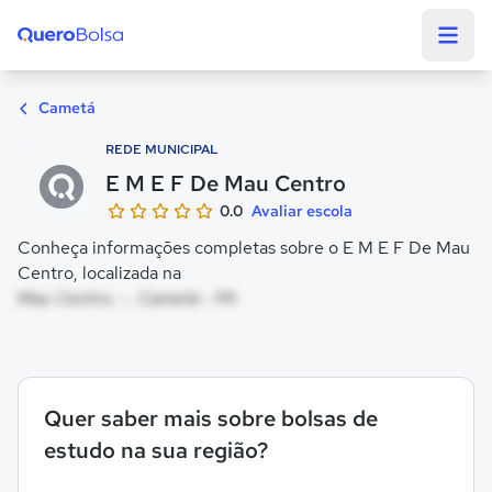
Quero Bolsa
Cametá
REDE MUNICIPAL
E M E F De Mau Centro
0.0
Avaliar escola
Conheça informações completas sobre o E M E F De Mau
Centro, localizada na
Mau Centro, - , Cametá - PA
Quer saber mais sobre bolsas de
estudo na sua região?