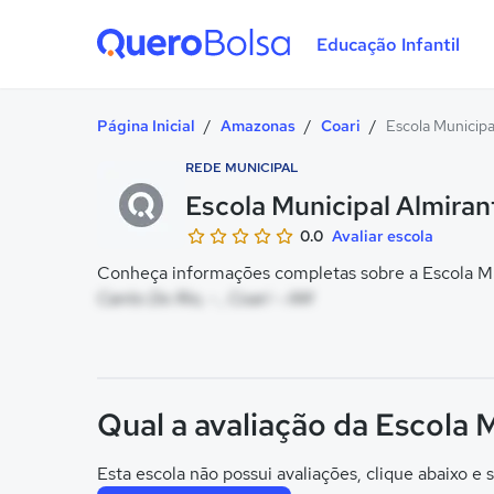
Educação Infantil
Quero Bolsa
Página Inicial
/
Amazonas
/
Coari
/
Escola Municip
REDE MUNICIPAL
Escola Municipal Almira
0.0
Avaliar escola
Conheça informações completas sobre a Escola Mu
Canto Do Rio, - , Coari - AM
Qual a avaliação da Escola
Esta escola não possui avaliações, clique abaixo e s