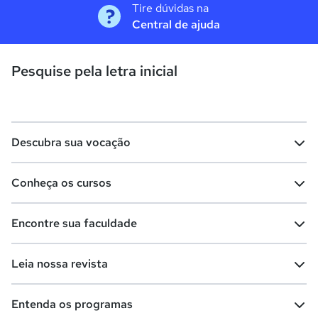
Tire dúvidas na
Central de ajuda
Pesquise pela letra inicial
Descubra sua vocação
Conheça os cursos
Teste vocacional
Lista de profissões
Encontre sua faculdade
Salários na sua região
Lista de cursos
Cursos de graduação
Leia nossa revista
Cursos de pós-graduação
Cursos livres
Lista de faculdades
Faculdades na sua cidade
Entenda os programas
Cursos técnicos
Cursos a distância (EaD)
Comunidade Quero