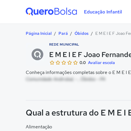
Educação Infantil
Quero Bolsa
Página Inicial
/
Pará
/
Óbidos
/
E M E I E F Joao Fe
REDE MUNICIPAL
E M E I E F Joao Fernande
0.0
Avaliar escola
Conheça informações completas sobre o E M E I E 
Comunidade Andirobal, - , Óbidos - PA
Qual a estrutura do E M E I
Alimentação