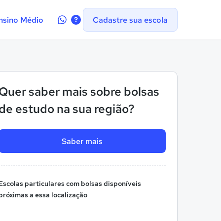
Contate-
nsino Médio
Cadastre sua escola
nos
no
WhatsApp
Quer saber mais sobre bolsas
de estudo na sua região?
Saber mais
Escolas particulares com bolsas disponíveis
próximas a essa localização