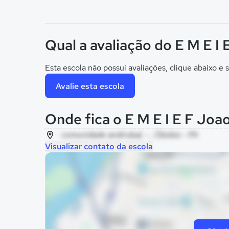
Qual a avaliação do E M E I
Esta escola não possui avaliações, clique abaixo e s
Avalie esta escola
Onde fica o E M E I E F Joa
comunidade andirobal, - , Óbidos - PA
Visualizar contato da escola