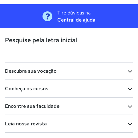
Tire dúvidas na
Central de ajuda
Pesquise pela letra inicial
Descubra sua vocação
Conheça os cursos
Teste vocacional
Lista de profissões
Encontre sua faculdade
Salários na sua região
Lista de cursos
Cursos de graduação
Leia nossa revista
Cursos de pós-graduação
Cursos livres
Lista de faculdades
Faculdades na sua cidade