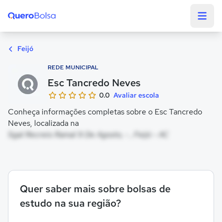
Quero Bolsa
Feijó
REDE MUNICIPAL
Esc Tancredo Neves
0.0
Avaliar escola
Conheça informações completas sobre o Esc Tancredo
Neves, localizada na
Sgal Recreio Ramal 9 De Agosto, - , Feijó - AC
Quer saber mais sobre bolsas de
estudo na sua região?