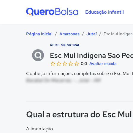
Educação Infantil
Quero Bolsa
Página Inicial
/
Amazonas
/
Jutaí
/
Esc Mul Indige
REDE MUNICIPAL
Esc Mul Indigena Sao Pe
0.0
Avaliar escola
Conheça informações completas sobre o Esc Mul I
Bacabal Do Macarrao, - , Jutaí - AM
Qual a estrutura do Esc Mu
Alimentação