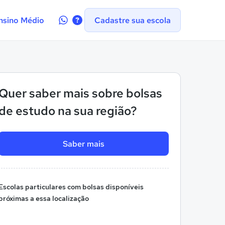
Contate-
nsino Médio
Cadastre sua escola
nos
no
WhatsApp
Quer saber mais sobre bolsas
de estudo na sua região?
Saber mais
Escolas particulares com bolsas disponíveis
próximas a essa localização