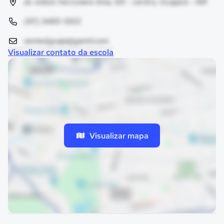
av. edson herculano lima, SN - centro, Guajará - AM
(97) 3485-1003
semed.guaja@gamil.com
Visualizar contato da escola
Visualizar mapa