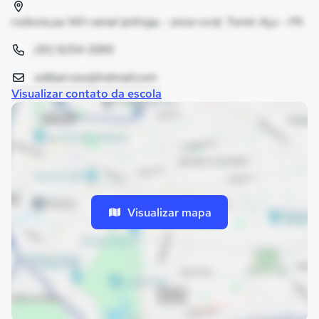
rodovia pa 140-ramal ipitinga, - zona rural, Tomé-Açu - PA
(91) 9254-5595
odibarroso@hotmail.com
Visualizar contato da escola
Visualizar mapa