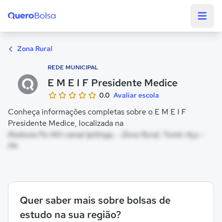
Quero Bolsa
Zona Rural
REDE MUNICIPAL
E M E I F Presidente Medice
0.0
Avaliar escola
Conheça informações completas sobre o E M E I F
Presidente Medice, localizada na
Rodovia Pa 140-ramal Ipitinga, - Zona Rural, Tomé-Açu -
PA
Quer saber mais sobre bolsas de
estudo na sua região?