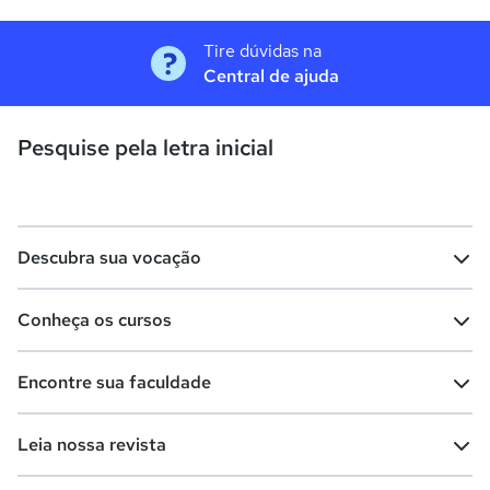
Tire dúvidas na
Central de ajuda
Pesquise pela letra inicial
Descubra sua vocação
Conheça os cursos
Teste vocacional
Lista de profissões
Encontre sua faculdade
Salários na sua região
Lista de cursos
Cursos de graduação
Leia nossa revista
Cursos de pós-graduação
Cursos livres
Lista de faculdades
Faculdades na sua cidade