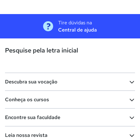
Tire dúvidas na
Central de ajuda
Pesquise pela letra inicial
Descubra sua vocação
Conheça os cursos
Teste vocacional
Lista de profissões
Encontre sua faculdade
Salários na sua região
Lista de cursos
Cursos de graduação
Leia nossa revista
Cursos de pós-graduação
Cursos livres