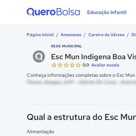
Educação Infantil
Quero Bolsa
Página Inicial
/
Amazonas
/
Careiro da Várzea
/
Di
REDE MUNICIPAL
Esc Mun Indigena Boa Vi
0.0
Avaliar escola
Conheça informações completas sobre o Esc Mun In
Parana Jinipapo, S/Nº - Distrito De Cuma - Area I
Qual a estrutura do Esc Mu
Alimentação