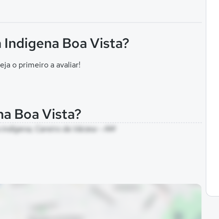
 Indigena Boa Vista?
eja o primeiro a avaliar!
na Boa Vista?
a indigena, Careiro da Várzea - AM