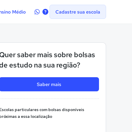
Contate-
nsino Médio
Cadastre sua escola
nos
no
WhatsApp
Quer saber mais sobre bolsas
de estudo na sua região?
Saber mais
Escolas particulares com bolsas disponíveis
próximas a essa localização