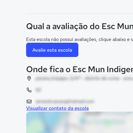
Qual a avaliação do Esc Mun
Esta escola não possui avaliações, clique abaixo e s
Avalie esta escola
Onde fica o Esc Mun Indige
parana jinipapo, S/Nº - distrito de cuma - are
92
semedcvarzea@hotmail.com
Visualizar contato da escola