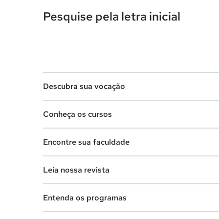
Pesquise pela letra inicial
Descubra sua vocação
Conheça os cursos
Teste vocacional
Encontre sua faculdade
Lista de profissões
Lista de cursos
Salários na sua região
Leia nossa revista
Cursos de graduação
Lista de faculdades
Cursos de pós-graduação
Entenda os programas
Faculdades na sua cidade
Vestibular e Enem
Cursos livres