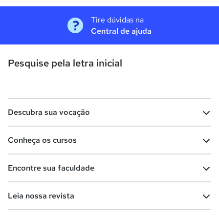
Tire dúvidas na
Central de ajuda
Pesquise pela letra inicial
Descubra sua vocação
Conheça os cursos
Teste vocacional
Lista de profissões
Encontre sua faculdade
Salários na sua região
Lista de cursos
Cursos de graduação
Leia nossa revista
Cursos de pós-graduação
Cursos livres
Lista de faculdades
Faculdades na sua cidade