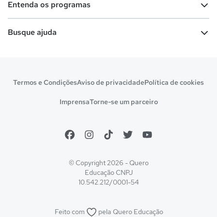
Entenda os programas
Cursos técnicos
Cursos a distância (EaD)
Comunidade Quero
Vestibular e Enem
Dicas e curiosidades
Escolas
Cursos gratuitos
Busque ajuda
Profissões
Pós-graduação
Notas de corte
Enem
Idiomas
Cursos técnicos
Manual do Enem
Sisu
Sobre o Quero Bolsa
Primeiros passos
Termos e Condições
Aviso de privacidade
Política de cookies
Escolas
Prouni
Fies
Reembolso e cancelamento
Financeiro e regras
Imprensa
Torne-se um parceiro
Pronatec
Sisutec
Atendimento e suporte
Matrícula e validação
Encceja
Vs Mais Estudo/Neora
Educa Brasil
© Copyright 2026 - Quero
Educação
CNPJ
10.542.212/0001-54
Feito com
pela
Quero Educação