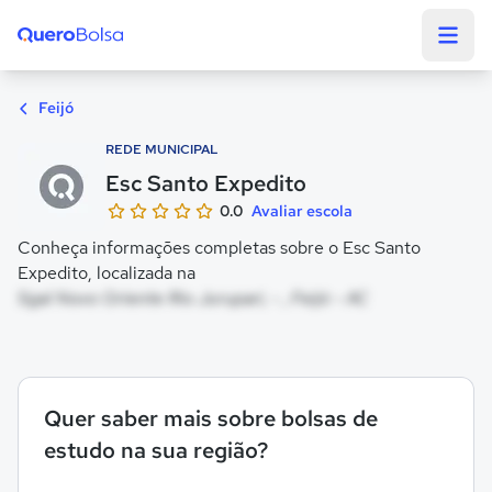
Quero Bolsa
Feijó
REDE MUNICIPAL
Esc Santo Expedito
0.0
Avaliar escola
Conheça informações completas sobre o Esc Santo
Expedito, localizada na
Sgal Novo Oriente Rio Jurupari, - , Feijó - AC
Quer saber mais sobre bolsas de
estudo na sua região?