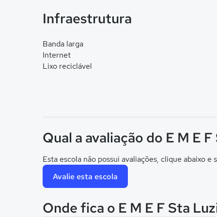
Infraestrutura
Banda larga
Internet
Lixo reciclável
Qual a avaliação do E M E F
Esta escola não possui avaliações, clique abaixo e s
Avalie esta escola
Onde fica o E M E F Sta Lu