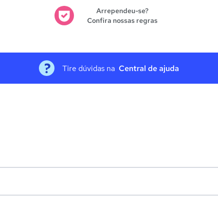
Arrependeu-se?
Confira nossas regras
Tire dúvidas na
Central de ajuda