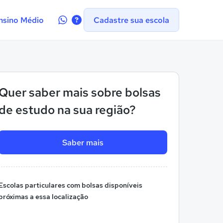
Contate-
nsino Médio
Cadastre sua escola
nos
no
WhatsApp
Quer saber mais sobre bolsas
de estudo na sua região?
Saber mais
Escolas particulares com bolsas disponíveis
próximas a essa localização