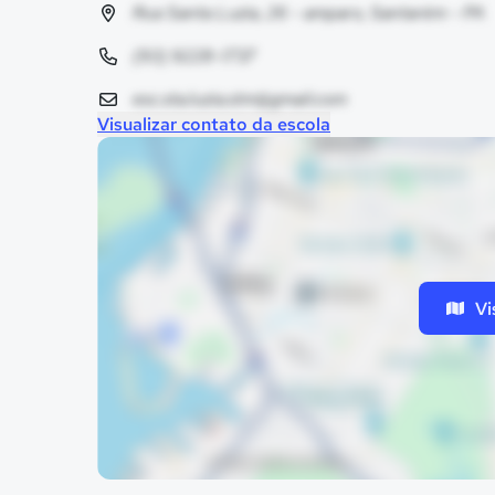
Rua Santa Luzia, 26 - amparo, Santarém - PA
(93) 9228-1737
esc.sta.luzia.stm@gmail.com
Visualizar contato da escola
Vi