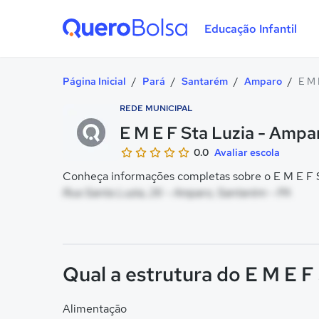
Educação Infantil
Quero Bolsa
Página Inicial
/
Pará
/
Santarém
/
Amparo
/
E M 
REDE MUNICIPAL
E M E F Sta Luzia - Ampa
0.0
Avaliar escola
Conheça informações completas sobre o E M E F St
Rua Santa Luzia, 26 - Amparo, Santarém - PA
Qual a estrutura do E M E F
Alimentação