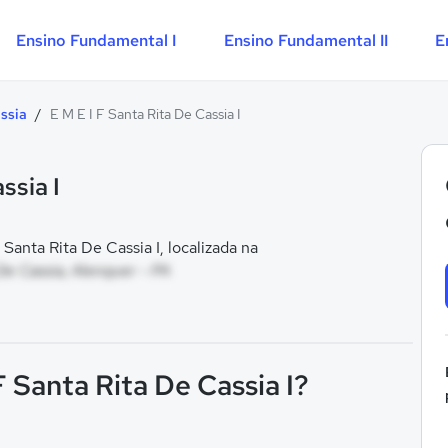
Ensino Fundamental I
Ensino Fundamental II
E
ssia
/
E M E I F Santa Rita De Cassia I
ssia I
anta Rita De Cassia I, localizada na
De Cassia, Alenquer - PA
F Santa Rita De Cassia I?