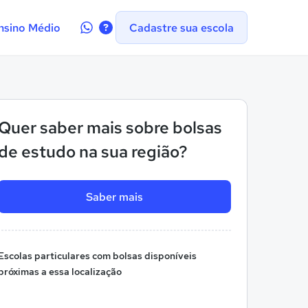
Contate-
nsino Médio
Cadastre sua escola
nos
no
WhatsApp
Quer saber mais sobre bolsas
de estudo na sua região?
Saber mais
Escolas particulares com bolsas disponíveis
próximas a essa localização