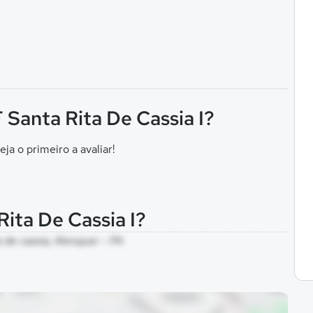
F Santa Rita De Cassia I?
eja o primeiro a avaliar!
Rita De Cassia I?
a de cassia, Alenquer - PA