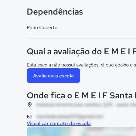
Dependências
Pátio Coberto
Qual a avaliação do E M E I 
Esta escola não possui avaliações, clique abaixo e s
Avalie esta escola
Onde fica o E M E I F Santa 
travessa tenente jose cardoso, S/N - santa rit
staritadecassia2013@gmail.com
Visualizar contato da escola