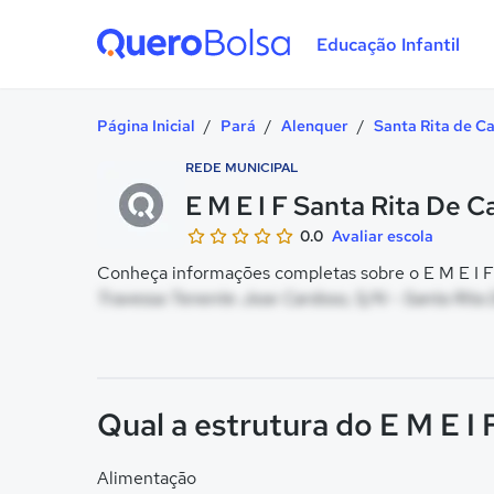
Educação Infantil
Quero Bolsa
Página Inicial
/
Pará
/
Alenquer
/
Santa Rita de Ca
REDE MUNICIPAL
E M E I F Santa Rita De Ca
0.0
Avaliar escola
Conheça informações completas sobre o E M E I F S
Travessa Tenente Jose Cardoso, S/N - Santa Rita 
Qual a estrutura do E M E I 
Alimentação