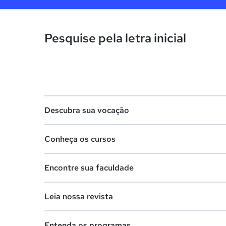
Pesquise pela letra inicial
Descubra sua vocação
Conheça os cursos
Teste vocacional
Encontre sua faculdade
Lista de profissões
Lista de cursos
Salários na sua região
Leia nossa revista
Cursos de graduação
Lista de faculdades
Cursos de pós-graduação
Entenda os programas