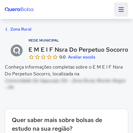
Quero Bolsa
Zona Rural
REDE MUNICIPAL
E M E I F Nsra Do Perpetuo Socorro
0.0
Avaliar escola
Conheça informações completas sobre o E M E I F Nsra
Do Perpetuo Socorro, localizada na
Comunidade De Sapucaia, SN - Zona Rural, Monte Alegre
- PA
Quer saber mais sobre bolsas de
estudo na sua região?