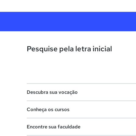
Pesquise pela letra inicial
Descubra sua vocação
Conheça os cursos
Teste vocacional
Encontre sua faculdade
Lista de profissões
Lista de cursos