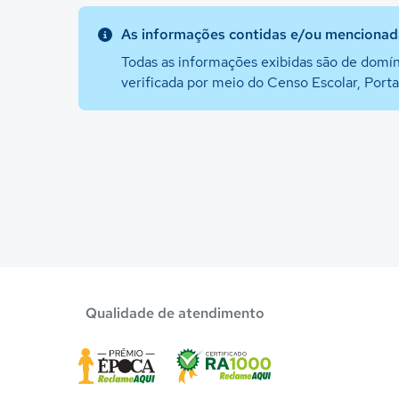
As informações contidas e/ou mencionada
Todas as informações exibidas são de domín
verificada por meio do Censo Escolar, Port
Qualidade de atendimento