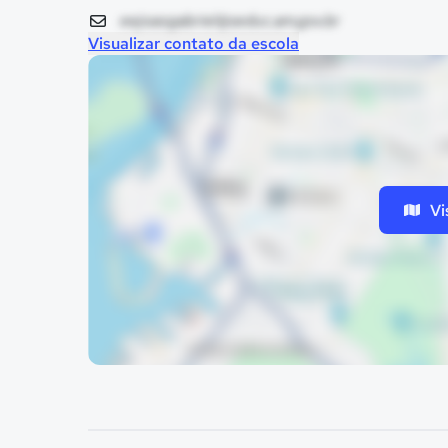
eejoaogabriel@seduc.am.gov.br
Visualizar contato da escola
Vi