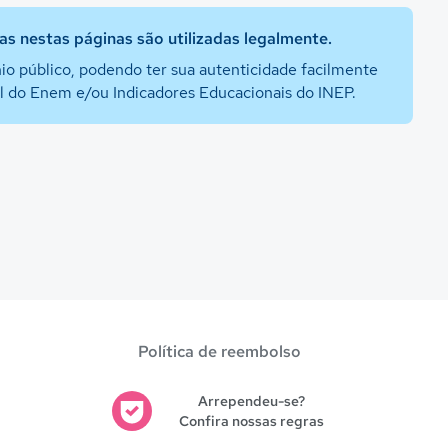
s nestas páginas são utilizadas legalmente.
io público, podendo ter sua autenticidade facilmente
al do Enem e/ou Indicadores Educacionais do INEP.
Política de reembolso
Arrependeu-se?
Confira nossas regras