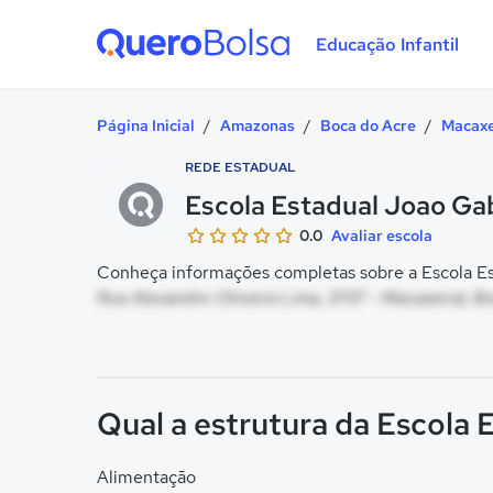
Educação Infantil
Quero Bolsa
Página Inicial
/
Amazonas
/
Boca do Acre
/
Macaxe
REDE ESTADUAL
Escola Estadual Joao Gab
0.0
Avaliar escola
Conheça informações completas sobre a Escola Est
Rua Alexandre Oliveira Lima, 3707 - Macaxeiral, B
Qual a estrutura da Escola 
Alimentação