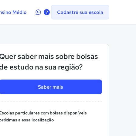
Contate-
nsino Médio
Cadastre sua escola
nos
no
WhatsApp
Quer saber mais sobre bolsas
de estudo na sua região?
Saber mais
Escolas particulares com bolsas disponíveis
próximas a essa localização