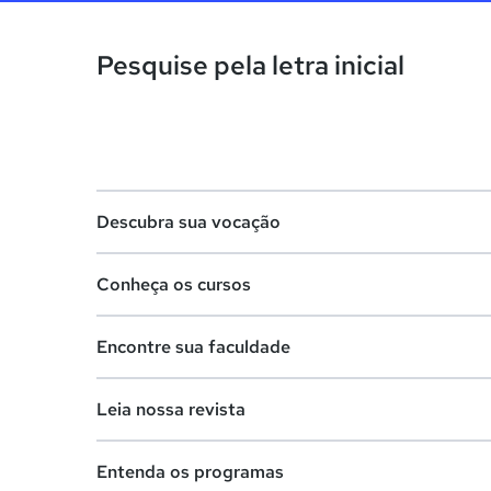
Pesquise pela letra inicial
Descubra sua vocação
Conheça os cursos
Teste vocacional
Encontre sua faculdade
Lista de profissões
Lista de cursos
Salários na sua região
Leia nossa revista
Cursos de graduação
Lista de faculdades
Cursos de pós-graduação
Entenda os programas
Faculdades na sua cidade