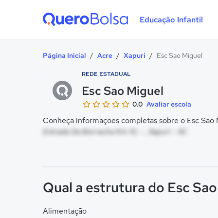
Educação Infantil
Quero Bolsa
Página Inicial
/
Acre
/
Xapuri
/
Esc Sao Miguel
REDE ESTADUAL
Esc Sao Miguel
0.0
Avaliar escola
Conheça informações completas sobre o Esc Sao M
Estrada Da Borracha Km 10, - , Xapuri - AC
Qual a estrutura do Esc Sa
Alimentação