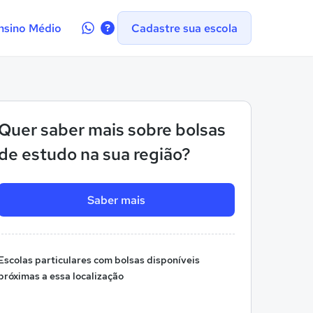
Contate-
nsino Médio
Cadastre sua escola
nos
no
WhatsApp
Quer saber mais sobre bolsas
de estudo na sua região?
Saber mais
Escolas particulares com bolsas disponíveis
próximas a essa localização