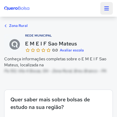
Quero Bolsa
Zona Rural
REDE MUNICIPAL
E M E I F Sao Mateus
0.0
Avaliar escola
Conheça informações completas sobre o E M E I F Sao
Mateus, localizada na
Pa 150, Vila 4 Bocas, SN - Zona Rural, Breu Branco - PA
Quer saber mais sobre bolsas de
estudo na sua região?