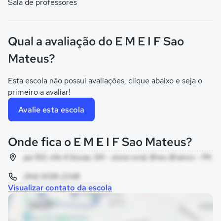
Sala de professores
Qual a avaliação do E M E I F Sao
Mateus?
Esta escola não possui avaliações, clique abaixo e seja o
primeiro a avaliar!
Avalie esta escola
Onde fica o E M E I F Sao Mateus?
pa 150, vila 4 bocas, SN - zona rural, Breu Branco - PA
(94) 9139-2248
Visualizar contato da escola