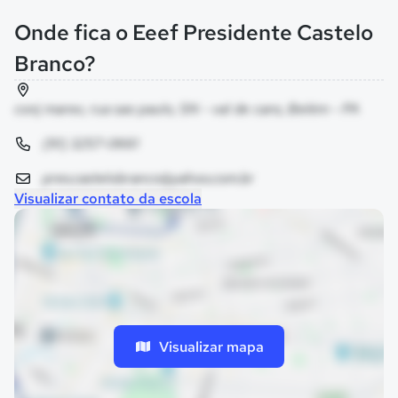
Onde fica o Eeef Presidente Castelo
Branco?
conj marex, rua sao paulo, SN - val de cans, Belém - PA
(91) 3257-0661
pres.castelobranco@yahoo.com.br
Visualizar contato da escola
Visualizar mapa