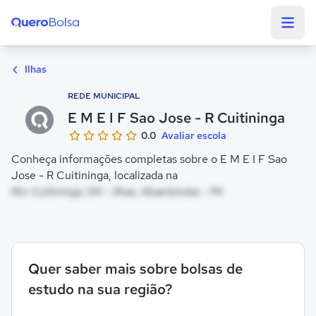
Quero Bolsa
Ilhas
REDE MUNICIPAL
E M E I F Sao Jose - R Cuitininga
0.0
Avaliar escola
Conheça informações completas sobre o E M E I F Sao
Jose - R Cuitininga, localizada na
Rio Cuitininga, SN - Ilhas, Abaetetuba - PA
Quer saber mais sobre bolsas de
estudo na sua região?