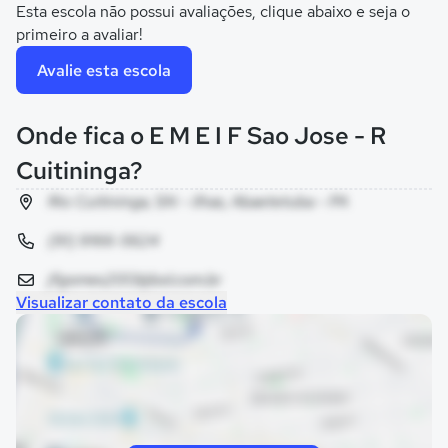
Esta escola não possui avaliações, clique abaixo e seja o
primeiro a avaliar!
Avalie esta escola
Onde fica o E M E I F Sao Jose - R
Cuitininga?
Rio Cuitininga, SN - ilhas, Abaetetuba - PA
(91) 9166-5624
jfgomes2013@bol.com.br
Visualizar contato da escola