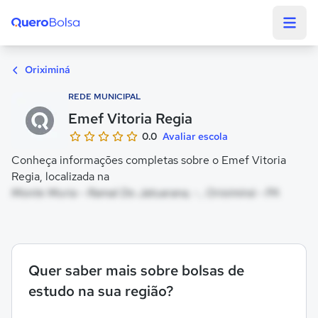
Quero Bolsa
Oriximiná
REDE MUNICIPAL
Emef Vitoria Regia
0.0
Avaliar escola
Conheça informações completas sobre o Emef Vitoria
Regia, localizada na
Monte Muria - Ramal Do Jatuarana, - , Oriximiná - PA
Quer saber mais sobre bolsas de
estudo na sua região?