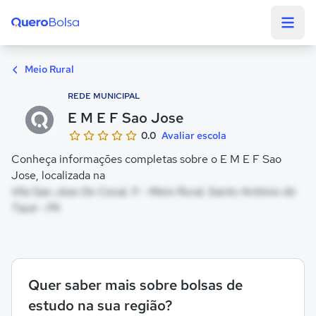
Quero Bolsa
Meio Rural
REDE MUNICIPAL
E M E F Sao Jose
0.0
Avaliar escola
Conheça informações completas sobre o E M E F Sao
Jose, localizada na
Vila Sao Jose Do Cocal, 11 - Meio Rural, Santo Antônio do
Tauá - PA
Quer saber mais sobre bolsas de
estudo na sua região?