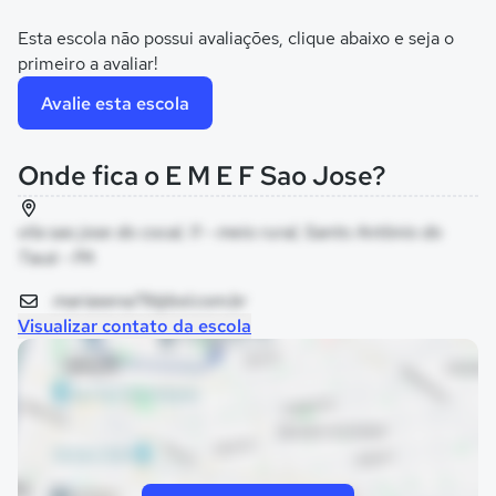
Esta escola não possui avaliações, clique abaixo e seja o
primeiro a avaliar!
Avalie esta escola
Onde fica o E M E F Sao Jose?
vila sao jose do cocal, 11 - meio rural, Santo Antônio do
Tauá - PA
mariasena79@bol.com.br
Visualizar contato da escola