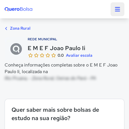
Quero Bolsa
Zona Rural
REDE MUNICIPAL
E M E F Joao Paulo Ii
0.0
Avaliar escola
Conheça informações completas sobre o E M E F Joao
Paulo Ii, localizada na
Rio Pruana, - Zona Rural, Oeiras do Pará - PA
Quer saber mais sobre bolsas de
estudo na sua região?