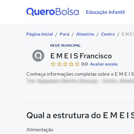
Educação Infantil
Quero Bolsa
Página Inicial
/
Pará
/
Almeirim
/
Centro
/
E M E 
REDE MUNICIPAL
E M E I S Francisco
0.0
Avaliar escola
Conheça informações completas sobre o E M E I S 
Trav Vespasiano Martins Desousa, - Centro, Almeir
Qual a estrutura do E M E I 
Alimentação