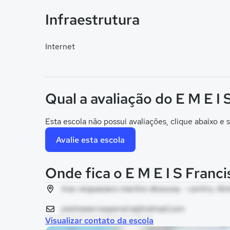
Infraestrutura
Internet
Qual a avaliação do E M E I 
Esta escola não possui avaliações, clique abaixo e s
Avalie esta escola
Onde fica o E M E I S Franc
trav vespasiano martins desousa, - centro, Alm
joelmaserraopereira@hotmail.com
Visualizar contato da escola