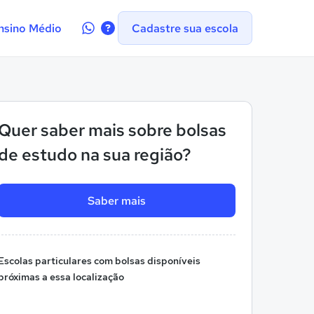
Contate-
nsino Médio
Cadastre sua escola
nos
no
WhatsApp
Quer saber mais sobre bolsas
de estudo na sua região?
Saber mais
Escolas particulares com bolsas disponíveis
próximas a essa localização