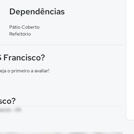
Dependências
Pátio Coberto
Refeitório
S Francisco?
eja o primeiro a avaliar!
isco?
eirim - PA