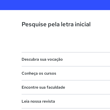
Pesquise pela letra inicial
Descubra sua vocação
Conheça os cursos
Teste vocacional
Encontre sua faculdade
Lista de profissões
Lista de cursos
Salários na sua região
Leia nossa revista
Cursos de graduação
Lista de faculdades