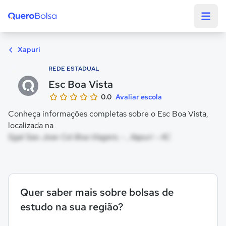
Quero Bolsa
Xapuri
REDE ESTADUAL
Esc Boa Vista
0.0
Avaliar escola
Conheça informações completas sobre o Esc Boa Vista,
localizada na
Sgal Sao Jose Col Boa Viagem, - , Xapuri - AC
Quer saber mais sobre bolsas de
estudo na sua região?