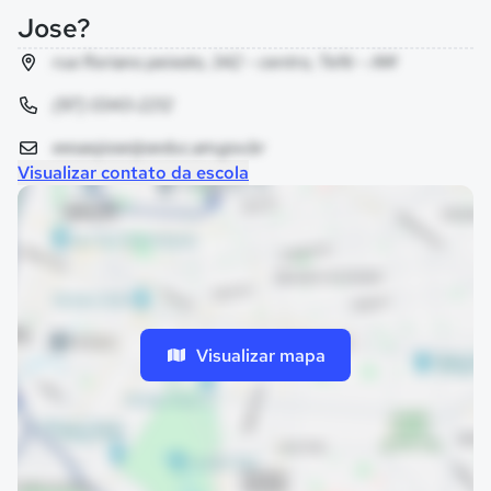
Jose?
rua floriano peixoto, 342 - centro, Tefé - AM
(97) 0343-2212
eesaojose@seduc.am.gov.br
Visualizar contato da escola
Visualizar mapa