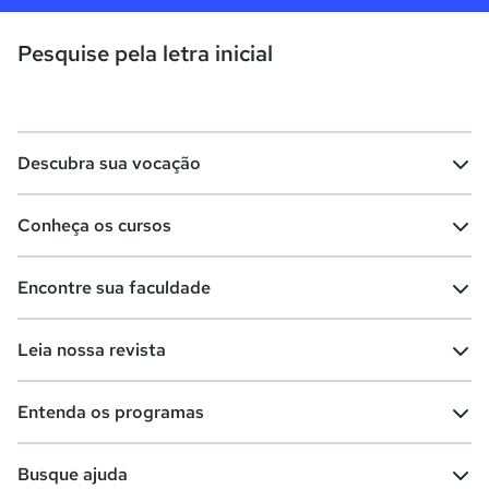
Pesquise pela letra inicial
Descubra sua vocação
Conheça os cursos
Teste vocacional
Lista de profissões
Encontre sua faculdade
Salários na sua região
Lista de cursos
Cursos de graduação
Leia nossa revista
Cursos de pós-graduação
Cursos livres
Lista de faculdades
Faculdades na sua cidade
Entenda os programas
Cursos técnicos
Cursos a distância (EaD)
Comunidade Quero
Vestibular e Enem
Dicas e curiosidades
Escolas
Cursos gratuitos
Busque ajuda