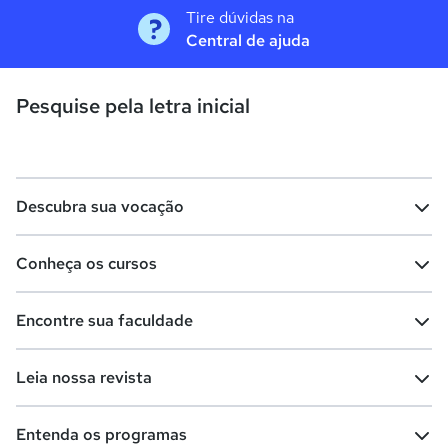
Tire dúvidas na
Central de ajuda
Pesquise pela letra inicial
Descubra sua vocação
Conheça os cursos
Teste vocacional
Lista de profissões
Encontre sua faculdade
Salários na sua região
Lista de cursos
Cursos de graduação
Leia nossa revista
Cursos de pós-graduação
Cursos livres
Lista de faculdades
Faculdades na sua cidade
Entenda os programas
Cursos técnicos
Cursos a distância (EaD)