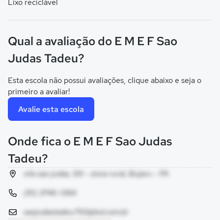
Lixo reciclável
Qual a avaliação do E M E F Sao
Judas Tadeu?
Esta escola não possui avaliações, clique abaixo e seja o
primeiro a avaliar!
Avalie esta escola
Onde fica o E M E F Sao Judas
Tadeu?
vila sao judas, SN - zona rural, Bujaru - PA
(91) 3746-1366
saojudastadeu750@bol.com.br