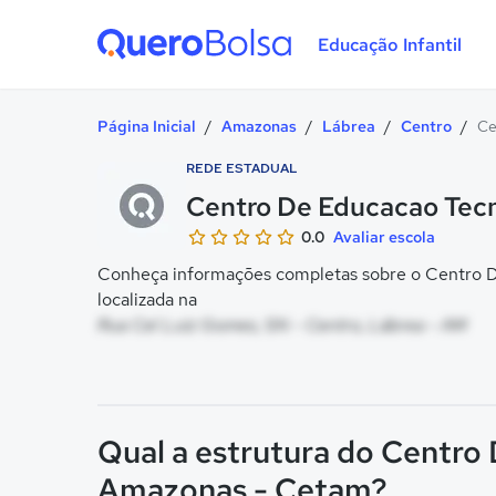
Educação Infantil
Quero Bolsa
Página Inicial
/
Amazonas
/
Lábrea
/
Centro
/
Ce
REDE ESTADUAL
Centro De Educacao Tec
0.0
Avaliar escola
Conheça informações completas sobre o Centro 
localizada na
Rua Cel Luiz Gomes, SN - Centro, Lábrea - AM
Qual a estrutura do Centro
Amazonas - Cetam?