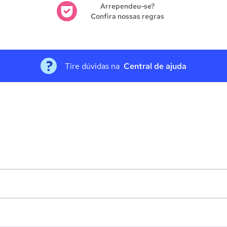
Arrependeu-se?
Confira nossas regras
Tire dúvidas na
Central de ajuda