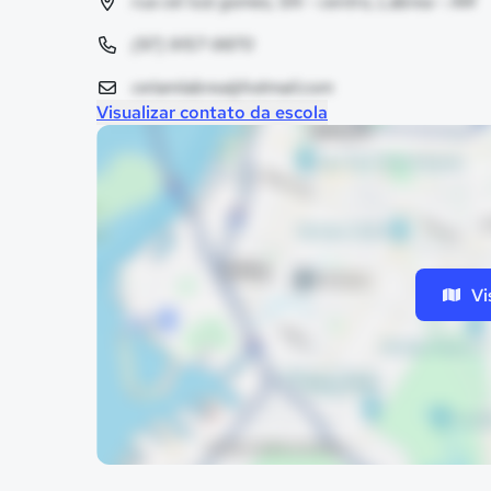
rua cel luiz gomes, SN - centro, Lábrea - AM
(97) 9157-9870
cetamlabrea@hotmail.com
Visualizar contato da escola
Vi