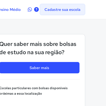
Contate-
nsino Médio
Cadastre sua escola
nos
no
WhatsApp
Quer saber mais sobre bolsas
de estudo na sua região?
Saber mais
Escolas particulares com bolsas disponíveis
próximas a essa localização