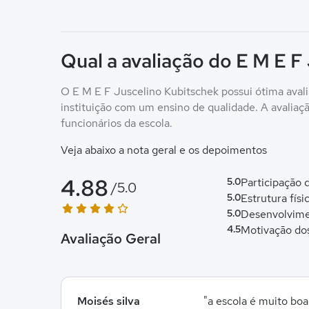
Qual a avaliação do E M E F
O E M E F Juscelino Kubitschek possui ótima avali
instituição com um ensino de qualidade. A avaliação
funcionários da escola.
Veja abaixo a nota geral e os depoimentos
4.88
5.0
Participação
/5.0
5.0
Estrutura físi
5.0
Desenvolvime
4.5
Motivação do
Avaliação Geral
Moisés silva
"a escola é muito boa