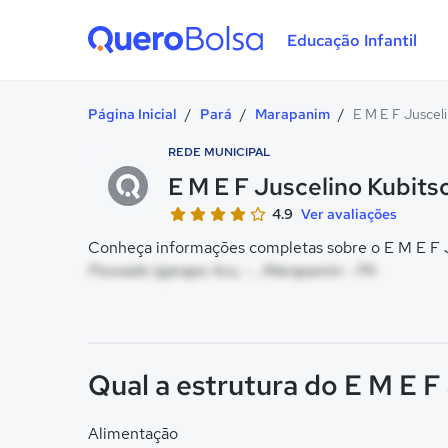
Educação Infantil
Quero Bolsa
Página Inicial
/
Pará
/
Marapanim
/
E M E F Juscel
REDE MUNICIPAL
E M E F Juscelino Kubits
4.9
Ver avaliações
Conheça informações completas sobre o E M E F Ju
Povoado Igarape Acu, - , Marapanim - PA
Qual a estrutura do E M E F
Alimentação