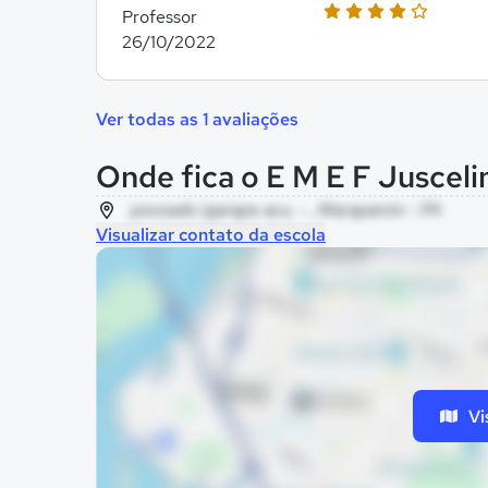
Professor
26/10/2022
Ver todas as 1 avaliações
Onde fica o E M E F Juscel
povoado igarape acu, - , Marapanim - PA
Visualizar contato da escola
Vi