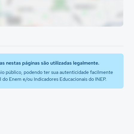
s nestas páginas são utilizadas legalmente.
io público, podendo ter sua autenticidade facilmente
al do Enem e/ou Indicadores Educacionais do INEP.