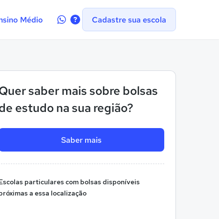
Contate-
nsino Médio
Cadastre sua escola
nos
no
WhatsApp
Quer saber mais sobre bolsas
de estudo na sua região?
Saber mais
Escolas particulares com bolsas disponíveis
próximas a essa localização