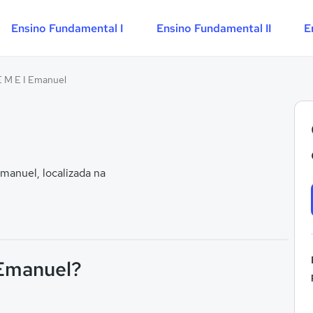
Ensino Fundamental I
Ensino Fundamental II
E
E M E I Emanuel
manuel, localizada na
 Emanuel?