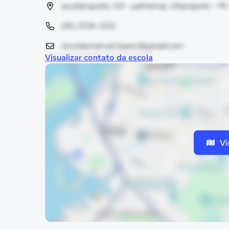
av.ulianopolis, 133 - palmeiras, Ulianópolis - PA
(91) 3726-1332
escolaemanuel.lopes3@gmail.com
Visualizar contato da escola
Vi