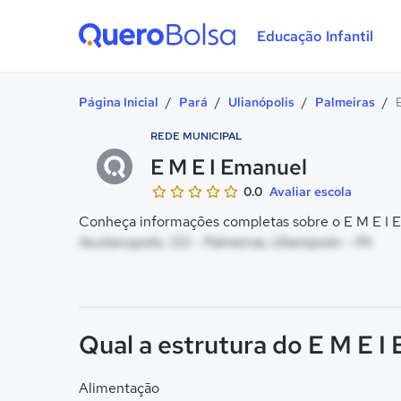
Educação Infantil
Quero Bolsa
Página Inicial
/
Pará
/
Ulianópolis
/
Palmeiras
/
REDE MUNICIPAL
E M E I Emanuel
0.0
Avaliar escola
Conheça informações completas sobre o E M E I E
Av.ulianopolis, 133 - Palmeiras, Ulianópolis - PA
Qual a estrutura do E M E I
Alimentação