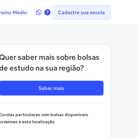
Contate-
nsino Médio
Cadastre sua escola
nos
no
WhatsApp
Quer saber mais sobre bolsas
de estudo na sua região?
Saber mais
Escolas particulares com bolsas disponíveis
próximas a essa localização