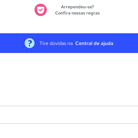
Arrependeu-se?
Confira nossas regras
Tire dúvidas na
Central de ajuda