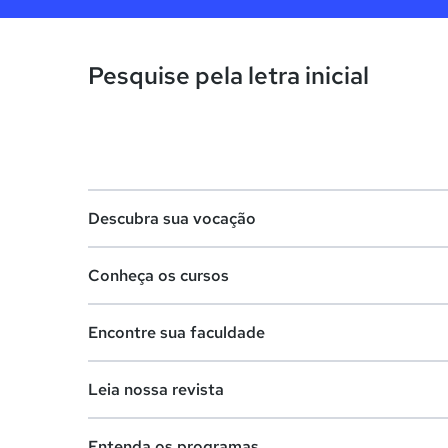
Pesquise pela letra inicial
Descubra sua vocação
Conheça os cursos
Teste vocacional
Encontre sua faculdade
Lista de profissões
Lista de cursos
Salários na sua região
Leia nossa revista
Cursos de graduação
Lista de faculdades
Cursos de pós-graduação
Entenda os programas