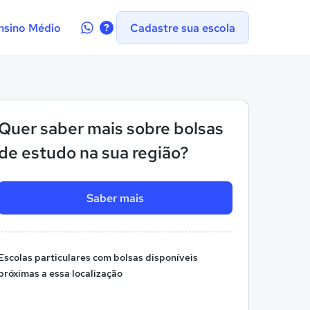
Contate-
nsino Médio
Cadastre sua escola
nos
no
WhatsApp
Quer saber mais sobre bolsas
de estudo na sua região?
Saber mais
Escolas particulares com bolsas disponíveis
próximas a essa localização