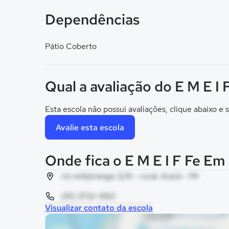
Dependências
Pátio Coberto
Qual a avaliação do E M E I 
Esta escola não possui avaliações, clique abaixo e s
Avalie esta escola
Onde fica o E M E I F Fe Em
rio mitipiranga, S/N - rural, Acará - PA
(91) 3732-1562
Visualizar contato da escola