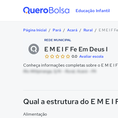
Educação Infantil
Quero Bolsa
Página Inicial
/
Pará
/
Acará
/
Rural
/
E M E I F F
REDE MUNICIPAL
E M E I F Fe Em Deus I
0.0
Avaliar escola
Conheça informações completas sobre o E M E I F 
Rio Mitipiranga, S/N - Rural, Acará - PA
Qual a estrutura do E M E I
Alimentação