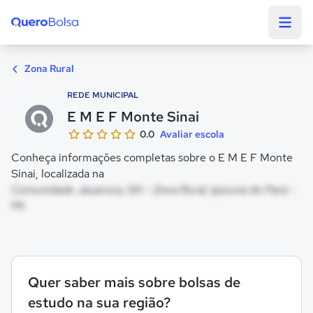
Quero Bolsa
Zona Rural
REDE MUNICIPAL
E M E F Monte Sinai
0.0
Avaliar escola
Conheça informações completas sobre o E M E F Monte
Sinai, localizada na
Comunidade Jauaroca, SN - Zona Rural, Ipixuna do Pará -
PA
Quer saber mais sobre bolsas de
estudo na sua região?