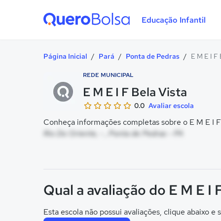
Educação Infantil
Quero Bolsa
Página Inicial
/
Pará
/
Ponta de Pedras
/
E M E I F 
REDE MUNICIPAL
E M E I F Bela Vista
0.0
Avaliar escola
Conheça informações completas sobre o E M E I F B
Rio Do Oriente, - , Ponta de Pedras - PA
Qual a avaliação do E M E I 
Esta escola não possui avaliações, clique abaixo e s