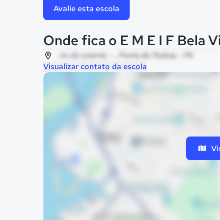
Avalie esta escola
Onde fica o E M E I F Bela V
rio do oriente, - , Ponta de Pedras - PA
Visualizar contato da escola
Vi