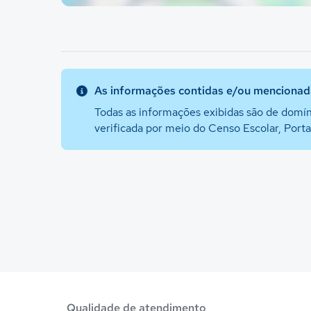
As informações contidas e/ou mencionada
Todas as informações exibidas são de domín
verificada por meio do Censo Escolar, Port
Qualidade de atendimento