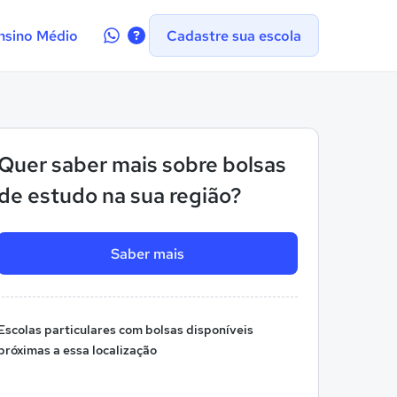
Contate-
nsino Médio
Cadastre sua escola
nos
no
WhatsApp
Quer saber mais sobre bolsas
de estudo na sua região?
Saber mais
Escolas particulares com bolsas disponíveis
próximas a essa localização