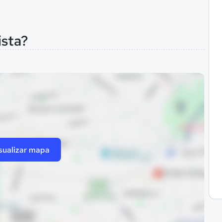
ista?
sualizar mapa