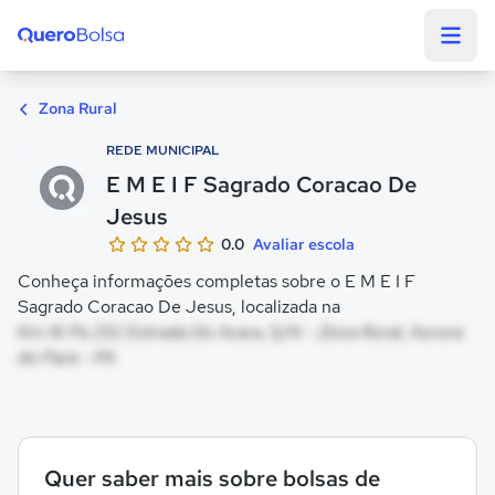
Quero Bolsa
Zona Rural
REDE MUNICIPAL
E M E I F Sagrado Coracao De
Jesus
0.0
Avaliar escola
Conheça informações completas sobre o E M E I F
Sagrado Coracao De Jesus, localizada na
Km 16 Pa 252 Estrada Do Acara, S/N - Zona Rural, Aurora
do Pará - PA
Quer saber mais sobre bolsas de