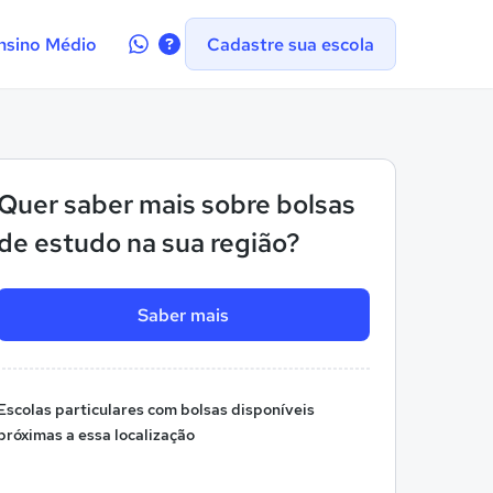
Contate-
nsino Médio
Cadastre sua escola
nos
no
WhatsApp
Quer saber mais sobre bolsas
de estudo na sua região?
Saber mais
Escolas particulares com bolsas disponíveis
próximas a essa localização