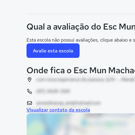
Qual a avaliação do Esc Mu
Esta escola não possui avaliações, clique abaixo e s
Avalie esta escola
Onde fica o Esc Mun Macha
com nova esperanca do joacaca, S/N - , Maraã
(97) 3428-1305
semedmaraa_am@hotmail.com
Visualizar contato da escola