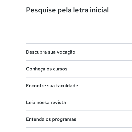
Pesquise pela letra inicial
Descubra sua vocação
Conheça os cursos
Teste vocacional
Encontre sua faculdade
Lista de profissões
Lista de cursos
Salários na sua região
Leia nossa revista
Cursos de graduação
Lista de faculdades
Cursos de pós-graduação
Entenda os programas
Faculdades na sua cidade
Vestibular e Enem
Cursos livres