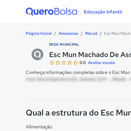
Educação Infantil
Quero Bolsa
Página Inicial
/
Amazonas
/
Maraã
/
Esc Mun Macha
REDE MUNICIPAL
Esc Mun Machado De Ass
0.0
Avaliar escola
Conheça informações completas sobre o Esc Mun M
Com Nova Esperanca Do Joacaca, S/N - , Maraã -
Qual a estrutura do Esc Mu
Alimentação