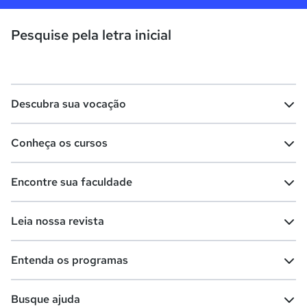
Pesquise pela letra inicial
Descubra sua vocação
Conheça os cursos
Teste vocacional
Lista de profissões
Encontre sua faculdade
Salários na sua região
Lista de cursos
Cursos de graduação
Leia nossa revista
Cursos de pós-graduação
Cursos livres
Lista de faculdades
Faculdades na sua cidade
Entenda os programas
Cursos técnicos
Cursos a distância (EaD)
Comunidade Quero
Vestibular e Enem
Dicas e curiosidades
Escolas
Cursos gratuitos
Busque ajuda