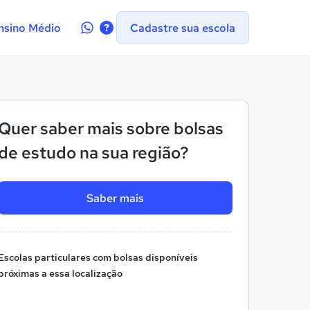
Contate-
nsino Médio
Cadastre sua escola
nos
no
WhatsApp
Quer saber mais sobre bolsas
de estudo na sua região?
Saber mais
Escolas particulares com bolsas disponíveis
próximas a essa localização