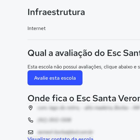
Infraestrutura
Internet
Qual a avaliação do Esc San
Esta escola não possui avaliações, clique abaixo e s
Avalie esta escola
Onde fica o Esc Santa Vero
com. lago do retiro, - alto madeira, Borba - AM
(92) 3512-1308
semed-borba@bol.com.br
Visualizar contato da escola