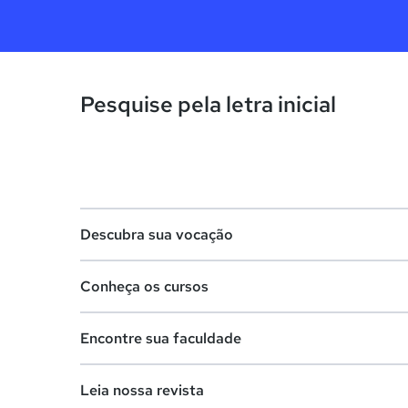
Pesquise pela letra inicial
Descubra sua vocação
Conheça os cursos
Teste vocacional
Encontre sua faculdade
Lista de profissões
Lista de cursos
Salários na sua região
Leia nossa revista
Cursos de graduação