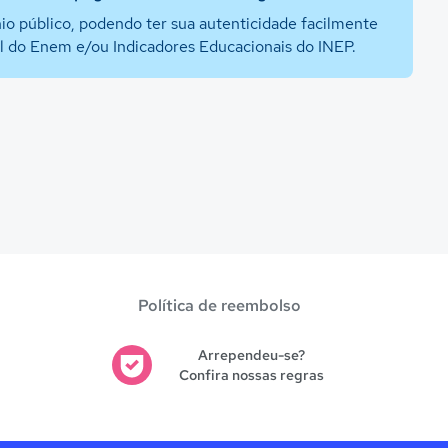
io público, podendo ter sua autenticidade facilmente
al do Enem e/ou Indicadores Educacionais do INEP.
Política de reembolso
Arrependeu-se?
Confira nossas regras