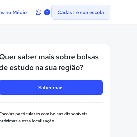
Contate-
nsino Médio
Cadastre sua escola
nos
no
WhatsApp
Quer saber mais sobre bolsas
de estudo na sua região?
Saber mais
Escolas particulares com bolsas disponíveis
próximas a essa localização