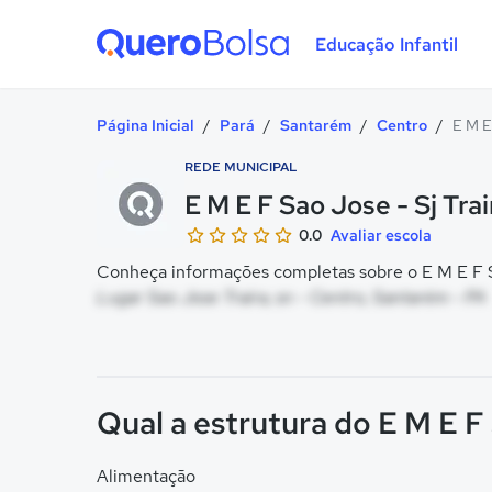
Educação Infantil
Quero Bolsa
Página Inicial
/
Pará
/
Santarém
/
Centro
/
E M E
REDE MUNICIPAL
E M E F Sao Jose - Sj Trai
0.0
Avaliar escola
Conheça informações completas sobre o E M E F Sao
Lugar Sao Jose Traira, sn - Centro, Santarém - PA
Qual a estrutura do E M E F 
Alimentação