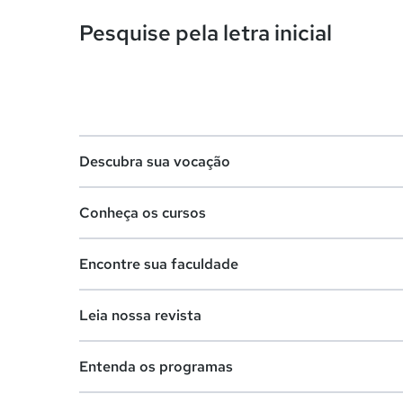
Pesquise pela letra inicial
Descubra sua vocação
Conheça os cursos
Teste vocacional
Encontre sua faculdade
Lista de profissões
Lista de cursos
Salários na sua região
Leia nossa revista
Cursos de graduação
Lista de faculdades
Cursos de pós-graduação
Entenda os programas
Faculdades na sua cidade
Vestibular e Enem
Cursos livres