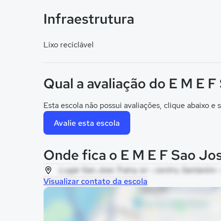
Infraestrutura
Lixo reciclável
Qual a avaliação do E M E F 
Esta escola não possui avaliações, clique abaixo e s
Avalie esta escola
Onde fica o E M E F Sao Jose
Lugar Sao Jose Traira, sn - centro, Santarém 
Visualizar contato da escola