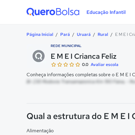
Educação Infantil
Quero Bolsa
Página Inicial
/
Pará
/
Uruará
/
Rural
/
E M E I Cri
REDE MUNICIPAL
E M E I Crianca Feliz
0.0
Avaliar escola
Conheça informações completas sobre o E M E I Cri
Br 230 Rodovia Transamazonica Km 190 Faixa, - Rur
Qual a estrutura do E M E I 
Alimentação