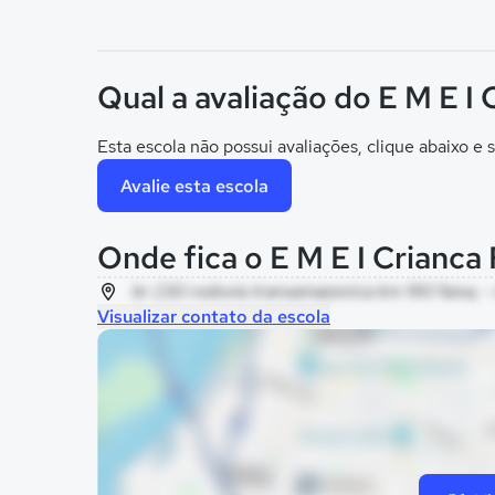
Qual a avaliação do E M E I 
Esta escola não possui avaliações, clique abaixo e s
Avalie esta escola
Onde fica o E M E I Crianca 
br 230 rodovia transamazonica km 190 faixa, - 
Visualizar contato da escola