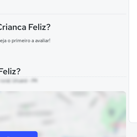
Crianca Feliz?
eja o primeiro a avaliar!
Feliz?
rural, Uruará - PA