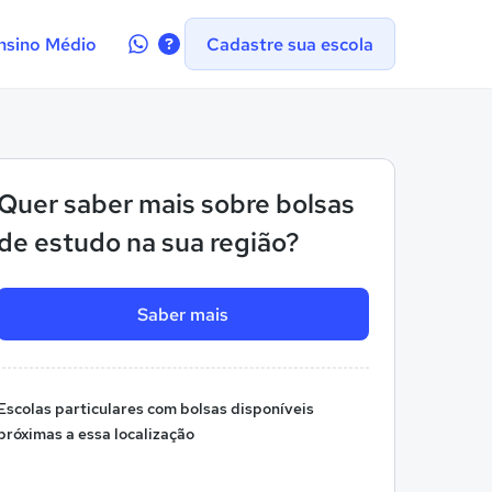
Contate-
nsino Médio
Cadastre sua escola
nos
no
WhatsApp
Quer saber mais sobre bolsas
de estudo na sua região?
Saber mais
Escolas particulares com bolsas disponíveis
próximas a essa localização