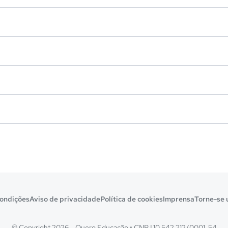
ondições
Aviso de privacidade
Política de cookies
Imprensa
Torne-se 
© Copyright 2026 - Quero Educação
•
CNPJ 10.542.212/0001-54