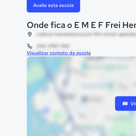
Avalie esta escola
Onde fica o E M E F Frei H
rodovia transamzonica km 194 vicinal capelobo
(94) 3785-1160
Visualizar contato da escola
Vi