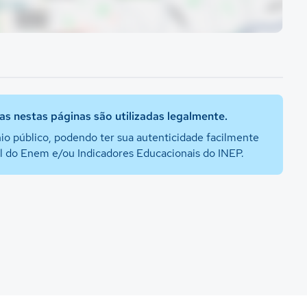
s nestas páginas são utilizadas legalmente.
io público, podendo ter sua autenticidade facilmente
al do Enem e/ou Indicadores Educacionais do INEP.