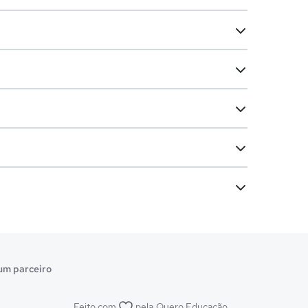
um parceiro
Feito com
pela
Quero Educação