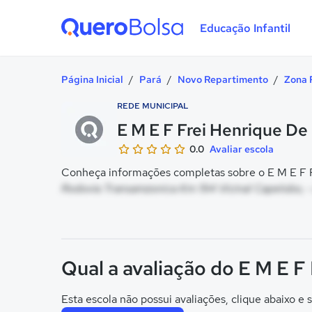
Educação Infantil
Quero Bolsa
Página Inicial
/
Pará
/
Novo Repartimento
/
Zona 
REDE MUNICIPAL
E M E F Frei Henrique D
0.0
Avaliar escola
Conheça informações completas sobre o E M E F F
Rodovia Transamzonica Km 194 Vicinal Capelobo, -
Qual a avaliação do E M E 
Esta escola não possui avaliações, clique abaixo e s