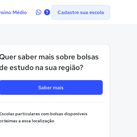
Contate-
nsino Médio
Cadastre sua escola
nos
no
WhatsApp
Quer saber mais sobre bolsas
de estudo na sua região?
Saber mais
Escolas particulares com bolsas disponíveis
próximas a essa localização