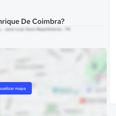
enrique De Coimbra?
, - zona rural, Novo Repartimento - PA
sualizar mapa