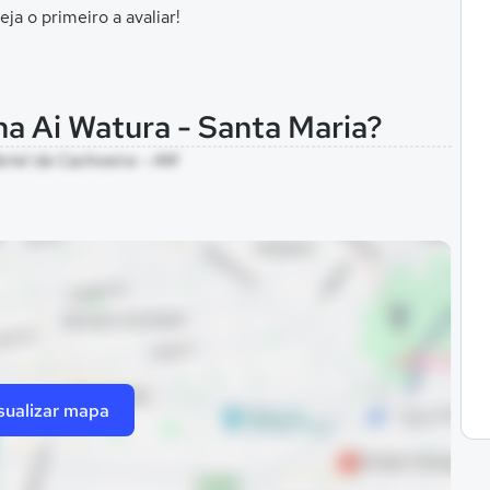
eja o primeiro a avaliar!
na Ai Watura - Santa Maria?
riel da Cachoeira - AM
sualizar mapa