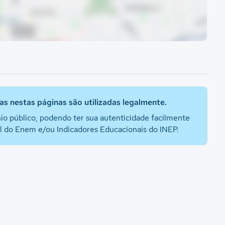
s nestas páginas são utilizadas legalmente.
io público, podendo ter sua autenticidade facilmente
al do Enem e/ou Indicadores Educacionais do INEP.