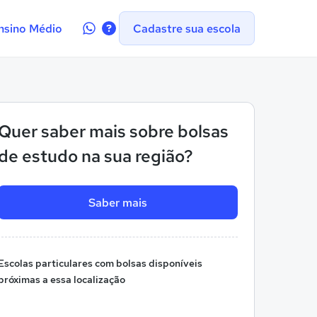
Contate-
nsino Médio
Cadastre sua escola
nos
no
WhatsApp
Quer saber mais sobre bolsas
de estudo na sua região?
Saber mais
Escolas particulares com bolsas disponíveis
próximas a essa localização