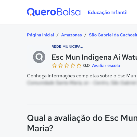
Educação Infantil
Quero Bolsa
Página Inicial
/
Amazonas
/
São Gabriel da Cachoei
REDE MUNICIPAL
Esc Mun Indigena Ai Watu
0.0
Avaliar escola
Conheça informações completas sobre o Esc Mun In
Comunidade Santa Maria, sn - Centro, São Gabriel
Qual a avaliação do Esc Mun
Maria?