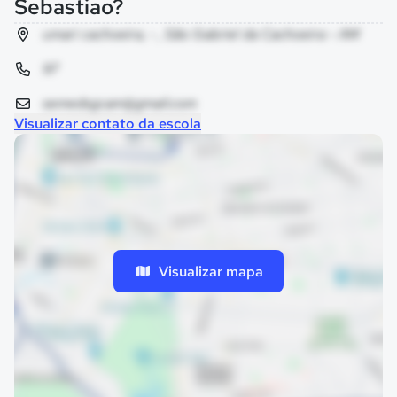
Sebastiao?
umari cachoeira, - , São Gabriel da Cachoeira - AM
97
semedsgcam@gmail.com
Visualizar contato da escola
Visualizar mapa