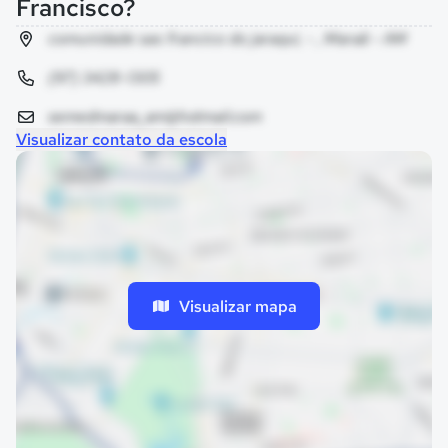
Francisco?
comunidade sao francico do jaraqui, - , Maraã - AM
(97) 3428-1305
semedmaraa_am@hotmail.com
Visualizar contato da escola
Visualizar mapa