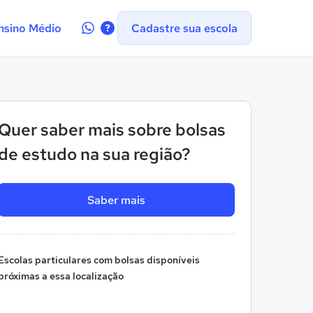
Contate-
nsino Médio
Cadastre sua escola
nos
no
WhatsApp
Quer saber mais sobre bolsas
de estudo na sua região?
Saber mais
Escolas particulares com bolsas disponíveis
próximas a essa localização