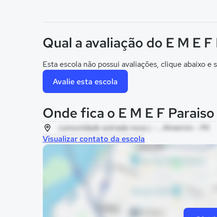
Qual a avaliação do E M E F
Esta escola não possui avaliações, clique abaixo e s
Avalie esta escola
Onde fica o E M E F Parais
comunidade estrada nova i, - , Almeirim - PA
Visualizar contato da escola