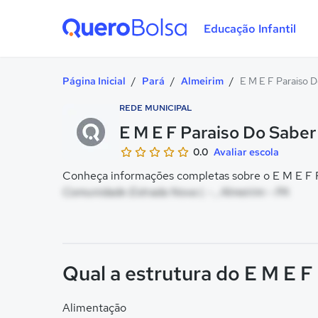
Educação Infantil
Quero Bolsa
Página Inicial
/
Pará
/
Almeirim
/
E M E F Paraiso 
REDE MUNICIPAL
E M E F Paraiso Do Saber
0.0
Avaliar escola
Conheça informações completas sobre o E M E F Pa
Comunidade Estrada Nova I, - , Almeirim - PA
Qual a estrutura do E M E F
Alimentação