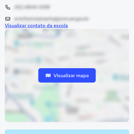
(92) 8844-5059
emef.estrelamanha@pmm.am.gov.br
Visualizar contato da escola
Visualizar mapa